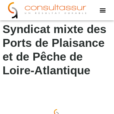
Cookies management panel
AMO assur
Assistance annuell
Expertise assuré
Syndicat mixte des
Ports de Plaisance
et de Pêche de
Loire-Atlantique