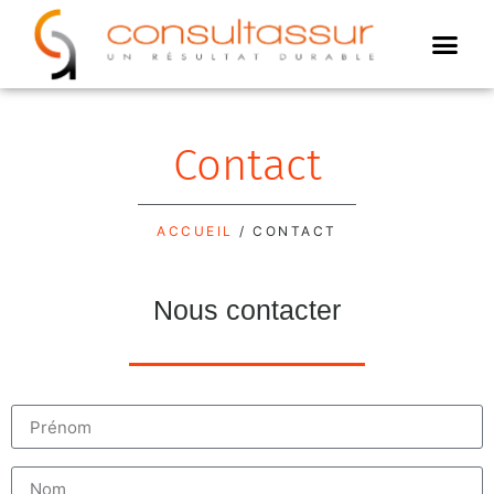
Cookies management panel
AMO assur
Assistance annuell
Expertise assuré
Notre cabinet
Contact
ACCUEIL
/
CONTACT
Nous contacter