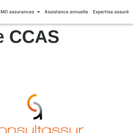
MO assurances
Assistance annuelle
Expertise assuré
le CCAS