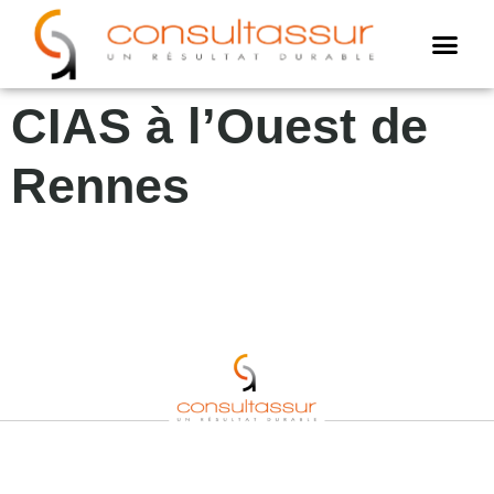
Cookies management panel
AMO assur
Assistance annuell
Expertise assuré
Notre cabinet
CIAS à l’Ouest de
Rennes